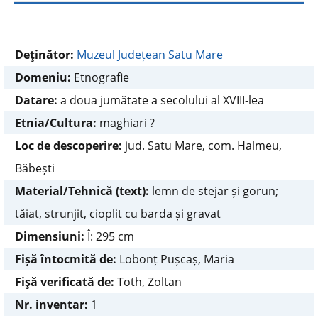
Deţinător:
Muzeul Județean Satu Mare
Domeniu:
Etnografie
Datare:
a doua jumătate a secolului al XVIII-lea
Etnia/Cultura:
maghiari ?
Loc de descoperire:
jud. Satu Mare, com. Halmeu,
Băbești
Material/Tehnică (text):
lemn de stejar și gorun;
tăiat, strunjit, cioplit cu barda și gravat
Dimensiuni:
Î: 295 cm
Fișă întocmită de:
Lobonț Pușcaș, Maria
Fişă verificată de:
Toth, Zoltan
Nr. inventar:
1