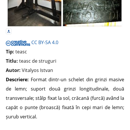
CC BY-SA 4.0
Tip:
teasc
Titlu:
teasc de struguri
Autor:
Vitalyos Istvan
Descriere:
Format dintr-un schelet din grinzi masive
de lemn; suport două grinzi longitudinale, două
transversale; stâlp fixat la sol, crăcană (furcă) având la
capăt o punte (broască) fixată în cepi mari de lemn;
șurub vertical.