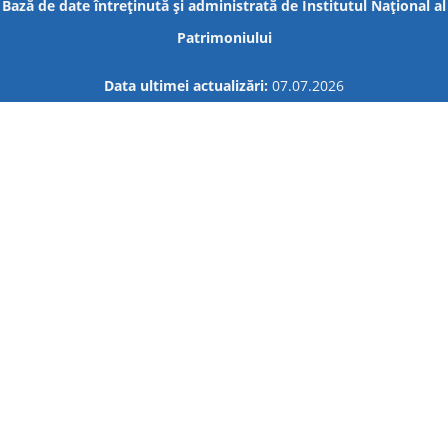
Bază de date întreţinută şi administrată de
Institutul Național al
Patrimoniului
Data ultimei actualizări:
07.07.2026