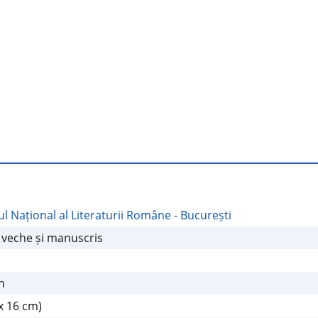
l Național al Literaturii Române - București
 veche și manuscris
n
 x 16 cm)