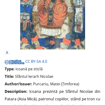
CC BY-SA 4.0
Type:
icoană pe sticlă
Title:
Sfântul Ierarh Nicolae
Author/Issuer:
Purcariu, Matei (Țimforea)
Description:
Icoana prezintă pe Sfântul Nicolae din
Patara (Asia Mică), patronul copiilor, stând pe tron cu