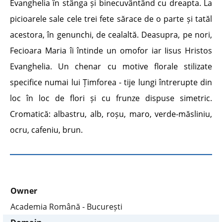
Evanghelia în stânga și binecuvântând cu dreapta. La
picioarele sale cele trei fete sărace de o parte și tatăl
acestora, în genunchi, de cealaltă. Deasupra, pe nori,
Fecioara Maria îi întinde un omofor iar Iisus Hristos
Evanghelia. Un chenar cu motive florale stilizate
specifice numai lui Țimforea - tije lungi întrerupte din
loc în loc de flori și cu frunze dispuse simetric.
Cromatică: albastru, alb, roșu, maro, verde-măsliniu,
ocru, cafeniu, brun.
Owner
Academia Română - București