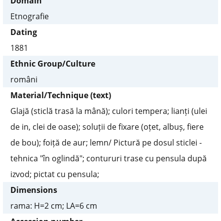
Domain
Etnografie
Dating
1881
Ethnic Group/Culture
români
Material/Technique (text)
Glajă (sticlă trasă la mână); culori tempera; lianți (ulei
de in, clei de oase); soluții de fixare (oțet, albuș, fiere
de bou); foiță de aur; lemn/ Pictură pe dosul sticlei -
tehnica "în oglindă"; contururi trase cu pensula după
izvod; pictat cu pensula;
Dimensions
rama: H=2 cm; LA=6 cm