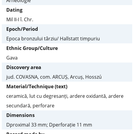
Arheologie
Dating
Mil II-I î. Chr.
Epoch/Period
Epoca bronzului târziu/ Hallstatt timpuriu
Ethnic Group/Culture
Gava
Discovery area
jud. COVASNA, com. ARCUȘ, Arcuș, Hosszú
Material/Technique (text)
ceramică, lut cu degresanți, ardere oxidantă, ardere
secundară, perforare
Dimensions
Dproximal 33 mm; Dperforație 11 mm