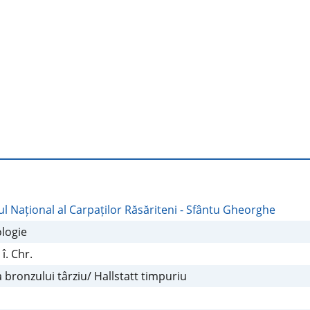
2/2
l Național al Carpaților Răsăriteni - Sfântu Gheorghe
logie
I î. Chr.
 bronzului târziu/ Hallstatt timpuriu