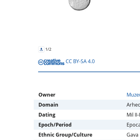
1/2
CC BY-SA 4.0
Owner
Muzeu
Domain
Arheo
Dating
Mil II-
Epoch/Period
Epoca
Ethnic Group/Culture
Gava