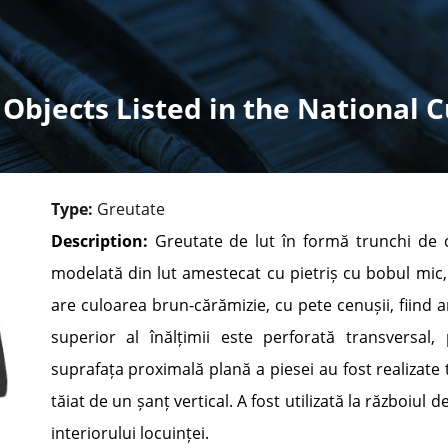
 Objects Listed in the National C
Type:
Greutate
Description:
Greutate de lut în formă trunchi de c
modelată din lut amestecat cu pietriș cu bobul mic,
are culoarea brun-cărămizie, cu pete cenușii, fiind a
superior al înălțimii este perforată transversal,
suprafața proximală plană a piesei au fost realizate t
tăiat de un șanț vertical. A fost utilizată la războiul 
interiorului locuinței.