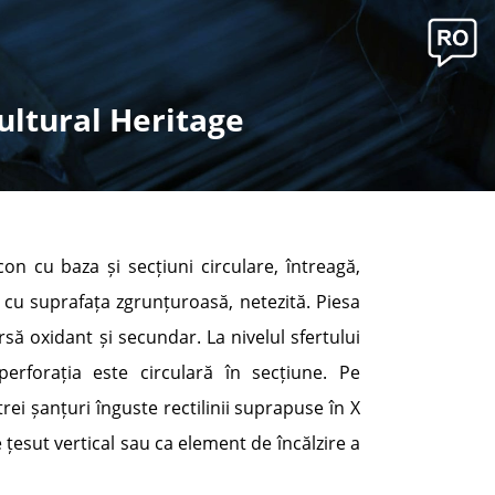
ultural Heritage
on cu baza și secțiuni circulare, întreagă,
 cu suprafața zgrunțuroasă, netezită. Piesa
rsă oxidant și secundar. La nivelul sfertului
 perforația este circulară în secțiune. Pe
rei șanțuri înguste rectilinii suprapuse în X
de țesut vertical sau ca element de încălzire a