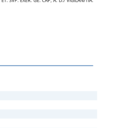
T: SVP: EXER. GE: CAP; A: D:/ VIGILAN/TIA: