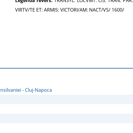
Legendă revers:
TRANSYL: LOCVMT: CIS: TRAN: PAR: E
VIRTV/TE ET: ARMIS: VICTORI/AM: NACT/VS/ 1600/
nsilvaniei - Cluj-Napoca