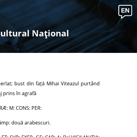
Cultural Naţional
perlat; bust din față Mihai Viteazul purtând
 prins în agrafă
 RÆ: M: CONS: PER:
 câmp: două arabescuri.