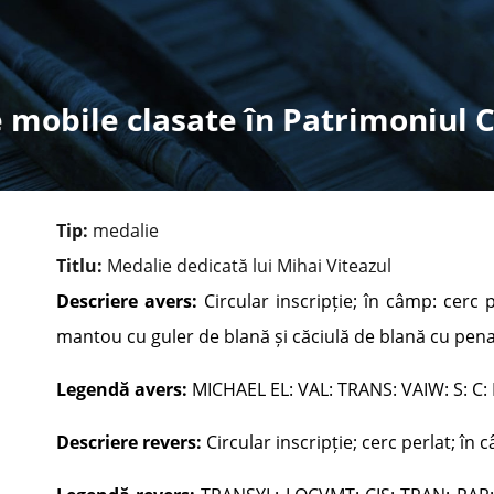
 mobile clasate în Patrimoniul 
Tip:
medalie
Titlu:
Medalie dedicată lui Mihai Viteazul
Descriere avers:
Circular inscripție; în câmp: cerc 
mantou cu guler de blană și căciulă de blană cu penaj
Legendă avers:
MICHAEL EL: VAL: TRANS: VAIW: S: C:
Descriere revers:
Circular inscripție; cerc perlat; în