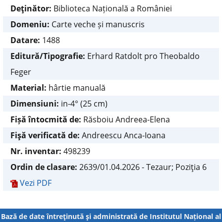
Deţinător:
Biblioteca Națională a României
Domeniu:
Carte veche și manuscris
Datare:
1488
Editură/Tipografie:
Erhard Ratdolt pro Theobaldo
Feger
Material:
hârtie manuală
Dimensiuni:
in-4° (25 cm)
Fișă întocmită de:
Răsboiu Andreea-Elena
Fişă verificată de:
Andreescu Anca-Ioana
Nr. inventar:
498239
Ordin de clasare:
2639/01.04.2026 - Tezaur; Poziţia 6
Vezi PDF
Bază de date întreţinută şi administrată de
Institutul Național al