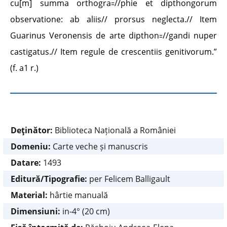
cu[m] summa orthogra꞊//phie et dipthongorum
observatione: ab aliis// prorsus neglecta.// Item
Guarinus Veronensis de arte dipthon꞊//gandi nuper
castigatus.// Item regule de crescentiis genitivorum.”
(f. a1 r.)
Deţinător:
Biblioteca Națională a României
Domeniu:
Carte veche și manuscris
Datare:
1493
Editură/Tipografie:
per Felicem Balligault
Material:
hârtie manuală
Dimensiuni:
in-4° (20 cm)