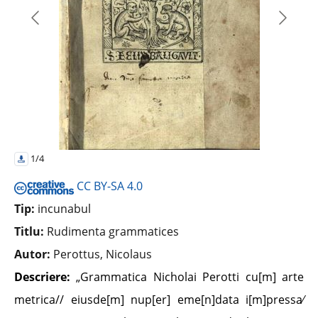
1/4
CC BY-SA 4.0
Tip:
incunabul
Titlu:
Rudimenta grammatices
Autor:
Perottus, Nicolaus
Descriere:
„Grammatica Nicholai Perotti cu[m] arte
metrica// eiusde[m] nup[er] eme[n]data i[m]pressa⁄