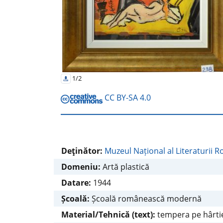
1/2
CC BY-SA 4.0
Deţinător:
Muzeul Național al Literaturii 
Domeniu:
Artă plastică
Datare:
1944
Școală:
Școală românească modernă
Material/Tehnică (text):
tempera pe hârti