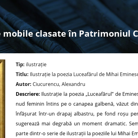
 mobile clasate în Patrimoniul 
Tip:
ilustrație
Titlu:
Ilustrație la poezia Luceafărul de Mihai Emines
Autor:
Ciucurencu, Alexandru
Descriere:
Ilustrație la poezia „Luceafărul” de Emi
nud feminin întins pe o canapea galbenă, văzut din
înfășurat într-un drapaj albastru, pe fond roșu per
sugerează mai degrabă un moment dramatic. Semna
parte dintr-o serie de ilustrații la poeziile lui Mihai E