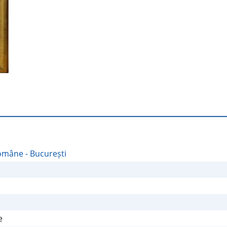
2/2
Române - București
e