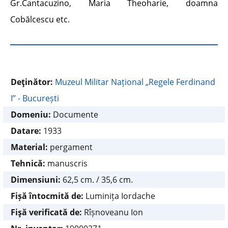
Gr.Cantacuzino, Maria Theoharie, doamna
Cobălcescu etc.
Deţinător:
Muzeul Militar Național „Regele Ferdinand
I” - București
Domeniu:
Documente
Datare:
1933
Material:
pergament
Tehnică:
manuscris
Dimensiuni:
62,5 cm. / 35,6 cm.
Fișă întocmită de:
Luminița Iordache
Fişă verificată de:
Rîșnoveanu Ion