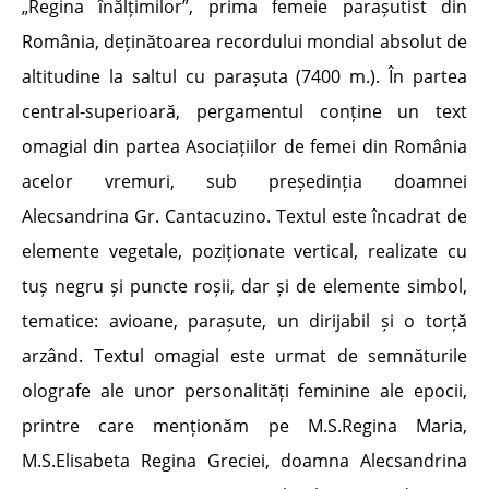
„Regina înălțimilor”, prima femeie parașutist din
România, deținătoarea recordului mondial absolut de
altitudine la saltul cu parașuta (7400 m.). În partea
central-superioară, pergamentul conține un text
omagial din partea Asociațiilor de femei din România
acelor vremuri, sub președinția doamnei
Alecsandrina Gr. Cantacuzino. Textul este încadrat de
elemente vegetale, poziționate vertical, realizate cu
tuș negru și puncte roșii, dar și de elemente simbol,
tematice: avioane, parașute, un dirijabil și o torță
arzând. Textul omagial este urmat de semnăturile
olografe ale unor personalități feminine ale epocii,
printre care menționăm pe M.S.Regina Maria,
M.S.Elisabeta Regina Greciei, doamna Alecsandrina