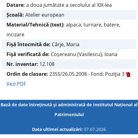
Datare:
a doua jumătate a secolului al XIX-lea
Școală:
Atelier european
Material/Tehnică (text):
alpaca; turnare, batere,
incizare
Fișă întocmită de:
Cârje, Maria
Fişă verificată de:
Coșereanu (Vasilescu), Ioana
Nr. inventar:
12.108
Ordin de clasare:
2355/26.05.2008 - Fond; Poziţia 3
Vezi PDF
Bază de date întreţinută şi administrată de
Institutul Național al
Patrimoniului
Data ultimei actualizări:
07.07.2026