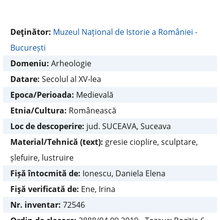
Deţinător:
Muzeul Național de Istorie a României -
București
Domeniu:
Arheologie
Datare:
Secolul al XV-lea
Epoca/Perioada:
Medievală
Etnia/Cultura:
Românească
Loc de descoperire:
jud. SUCEAVA, Suceava
Material/Tehnică (text):
gresie cioplire, sculptare,
șlefuire, lustruire
Fișă întocmită de:
Ionescu, Daniela Elena
Fişă verificată de:
Ene, Irina
Nr. inventar:
72546