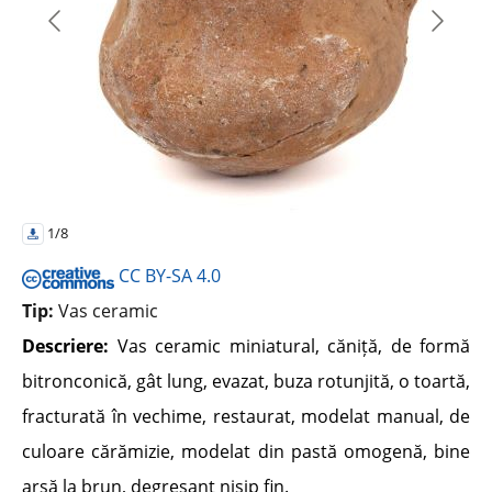
1/8
CC BY-SA 4.0
Tip:
Vas ceramic
Descriere:
Vas ceramic miniatural, căniță, de formă
bitronconică, gât lung, evazat, buza rotunjită, o toartă,
fracturată în vechime, restaurat, modelat manual, de
culoare cărămizie, modelat din pastă omogenă, bine
arsă la brun, degresant nisip fin.