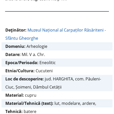
Deţinător:
Muzeul Național al Carpaților Răsăriteni -
Sfântu Gheorghe
Domeniu:
Arheologie
Datare:
Mil. V a. Chr.
Epoca/Perioada:
Eneolitic
Etnia/Cultura:
Cucuteni
Loc de descoperire:
jud. HARGHITA, com. Păuleni-
Ciuc, Șoimeni, Dâmbul Cetății
Material:
cupru
Material/Tehnică (text):
lut, modelare, ardere,
Tehnică:
batere