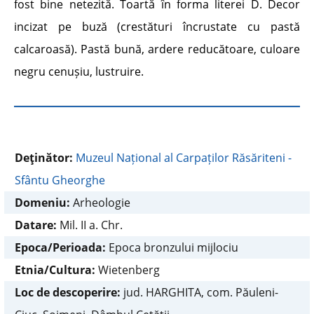
fost bine netezită. Toartă în forma literei D. Decor
incizat pe buză (crestături încrustate cu pastă
calcaroasă). Pastă bună, ardere reducătoare, culoare
negru cenușiu, lustruire.
Deţinător:
Muzeul Național al Carpaților Răsăriteni -
Sfântu Gheorghe
Domeniu:
Arheologie
Datare:
Mil. II a. Chr.
Epoca/Perioada:
Epoca bronzului mijlociu
Etnia/Cultura:
Wietenberg
Loc de descoperire:
jud. HARGHITA, com. Păuleni-