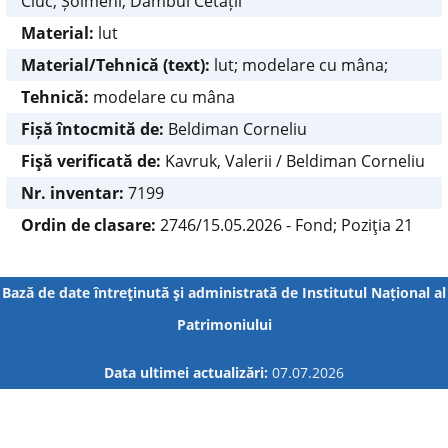
Ciuc, Șoimeni, Dâmbul Cetății
Material:
lut
Material/Tehnică (text):
lut; modelare cu mâna;
Tehnică:
modelare cu mâna
Fișă întocmită de:
Beldiman Corneliu
Fişă verificată de:
Kavruk, Valerii / Beldiman Corneliu
Nr. inventar:
7199
Ordin de clasare:
2746/15.05.2026 - Fond; Poziţia 21
Bază de date întreţinută şi administrată de
Institutul Național al
Patrimoniului
Data ultimei actualizări:
07.07.2026