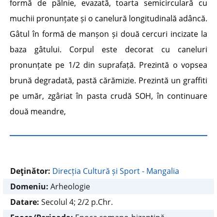
formă de pâlnie, evazată, toarta semicirculară cu
muchii pronunțate și o canelură longitudinală adâncă.
Gâtul în formă de manșon și două cercuri incizate la
baza gâtului. Corpul este decorat cu caneluri
pronunțate pe 1/2 din suprafață. Prezintă o vopsea
brună degradată, pastă cărămizie. Prezintă un graffiti
pe umăr, zgâriat în pasta crudă SOH, în continuare
două meandre,
Deţinător:
Direcția Cultură și Sport - Mangalia
Domeniu:
Arheologie
Datare:
Secolul 4; 2/2 p.Chr.