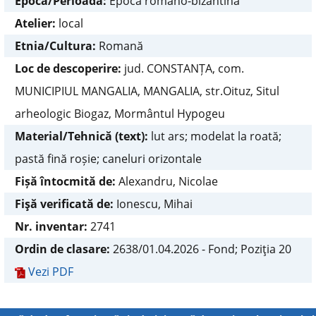
Epoca/Perioada:
Epoca romano-bizantină
Atelier:
local
Etnia/Cultura:
Romană
Loc de descoperire:
jud. CONSTANȚA, com.
MUNICIPIUL MANGALIA, MANGALIA, str.Oituz, Situl
arheologic Biogaz, Mormântul Hypogeu
Material/Tehnică (text):
lut ars; modelat la roată;
pastă fină roșie; caneluri orizontale
Fișă întocmită de:
Alexandru, Nicolae
Fişă verificată de:
Ionescu, Mihai
Nr. inventar:
2741
Ordin de clasare:
2638/01.04.2026 - Fond; Poziţia 20
Vezi PDF