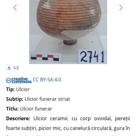
1/2
CC BY-SA 4.0
Tip:
Ulcior
Subtip:
Ulcior funerar striat
Titlu:
Ulcior funerar
Descriere:
Ulcior ceramic cu corp ovoidal, pereții
foarte subțiri, picior mic, cu canelură circulară, gura în