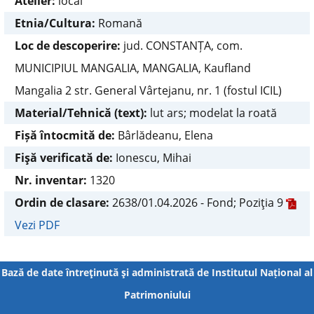
Atelier:
local
Etnia/Cultura:
Romană
Loc de descoperire:
jud. CONSTANȚA, com.
MUNICIPIUL MANGALIA, MANGALIA, Kaufland
Mangalia 2 str. General Vârtejanu, nr. 1 (fostul ICIL)
Material/Tehnică (text):
lut ars; modelat la roată
Fișă întocmită de:
Bârlădeanu, Elena
Fişă verificată de:
Ionescu, Mihai
Nr. inventar:
1320
Ordin de clasare:
2638/01.04.2026 - Fond; Poziţia 9
Vezi PDF
Bază de date întreţinută şi administrată de
Institutul Național al
Patrimoniului