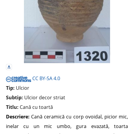
CC BY-SA 4.0
Tip:
Ulcior
Subtip:
Ulcior decor striat
Titlu:
Cană cu toartă
Descriere:
Cană ceramică cu corp ovoidal, picior mic,
inelar cu un mic umbo, gura evazată, toarta