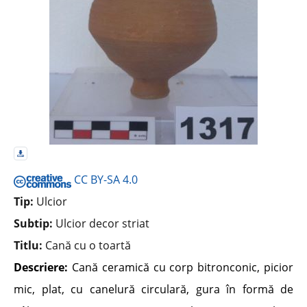
CC BY-SA 4.0
Tip:
Ulcior
Subtip:
Ulcior decor striat
Titlu:
Cană cu o toartă
Descriere:
Cană ceramică cu corp bitronconic, picior
mic, plat, cu canelură circulară, gura în formă de