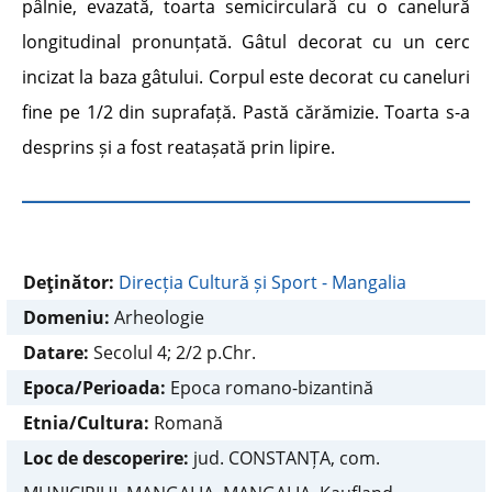
pâlnie, evazată, toarta semicirculară cu o canelură
longitudinal pronunțată. Gâtul decorat cu un cerc
incizat la baza gâtului. Corpul este decorat cu caneluri
fine pe 1/2 din suprafață. Pastă cărămizie. Toarta s-a
desprins și a fost reatașată prin lipire.
Deţinător:
Direcția Cultură și Sport - Mangalia
Domeniu:
Arheologie
Datare:
Secolul 4; 2/2 p.Chr.
Epoca/Perioada:
Epoca romano-bizantină
Etnia/Cultura:
Romană
Loc de descoperire:
jud. CONSTANȚA, com.