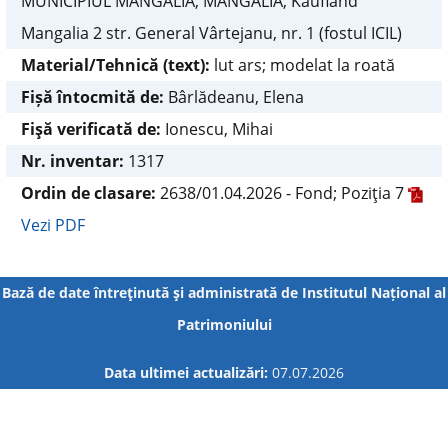
MUNICIPIUL MANGALIA, MANGALIA, Kaufland
Mangalia 2 str. General Vârtejanu, nr. 1 (fostul ICIL)
Material/Tehnică (text):
lut ars; modelat la roată
Fișă întocmită de:
Bârlădeanu, Elena
Fişă verificată de:
Ionescu, Mihai
Nr. inventar:
1317
Ordin de clasare:
2638/01.04.2026 - Fond; Poziţia 7
Vezi PDF
Bază de date întreţinută şi administrată de
Institutul Național al
Patrimoniului
Data ultimei actualizări:
07.07.2026