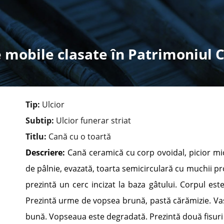
 mobile clasate în Patrimoniul 
Tip:
Ulcior
Subtip:
Ulcior funerar striat
Titlu:
Cană cu o toartă
Descriere:
Cană ceramică cu corp ovoidal, picior mic
de pâlnie, evazată, toarta semicirculară cu muchii p
prezintă un cerc incizat la baza gâtului. Corpul est
Prezintă urme de vopsea brună, pastă cărămizie. Vasu
bună. Vopseaua este degradată. Prezintă două fisuri