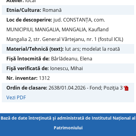
Atelier:
local
Etnia/Cultura:
Romană
Loc de descoperire:
jud. CONSTANȚA, com.
MUNICIPIUL MANGALIA, MANGALIA, Kaufland
Mangalia 2, str. General Vârtejanu, nr. 1 (fostul ICIL)
Material/Tehnică (text):
lut ars; modelat la roată
Fișă întocmită de:
Bârlădeanu, Elena
Fişă verificată de:
Ionescu, Mihai
Nr. inventar:
1312
Ordin de clasare:
2638/01.04.2026 - Fond; Poziţia 3
Vezi PDF
Bază de date întreţinută şi administrată de
Institutul Național al
Patrimoniului