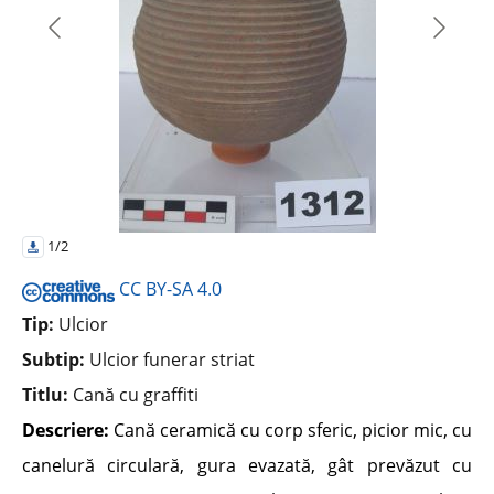
1/2
CC BY-SA 4.0
Tip:
Ulcior
Subtip:
Ulcior funerar striat
Titlu:
Cană cu graffiti
Descriere:
Cană ceramică cu corp sferic, picior mic, cu
canelură circulară, gura evazată, gât prevăzut cu