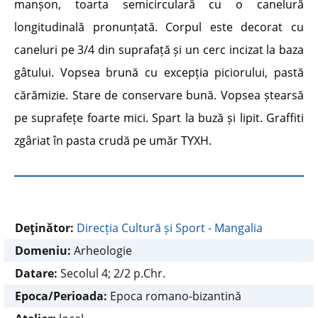
manșon, toarta semicirculară cu o canelură
longitudinală pronunțată. Corpul este decorat cu
caneluri pe 3/4 din suprafață și un cerc incizat la baza
gâtului. Vopsea brună cu excepția piciorului, pastă
cărămizie. Stare de conservare bună. Vopsea ștearsă
pe suprafețe foarte mici. Spart la buză și lipit. Graffiti
zgâriat în pasta crudă pe umăr TYXH.
Deţinător:
Direcția Cultură și Sport - Mangalia
Domeniu:
Arheologie
Datare:
Secolul 4; 2/2 p.Chr.
Epoca/Perioada:
Epoca romano-bizantină