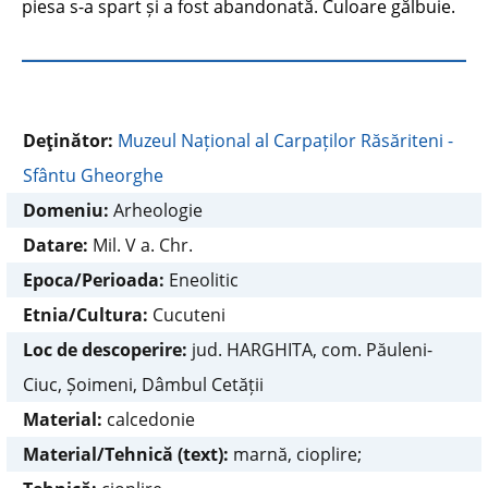
piesa s-a spart și a fost abandonată. Culoare gălbuie.
Deţinător:
Muzeul Național al Carpaților Răsăriteni -
Sfântu Gheorghe
Domeniu:
Arheologie
Datare:
Mil. V a. Chr.
Epoca/Perioada:
Eneolitic
Etnia/Cultura:
Cucuteni
Loc de descoperire:
jud. HARGHITA, com. Păuleni-
Ciuc, Șoimeni, Dâmbul Cetății
Material:
calcedonie
Material/Tehnică (text):
marnă, cioplire;