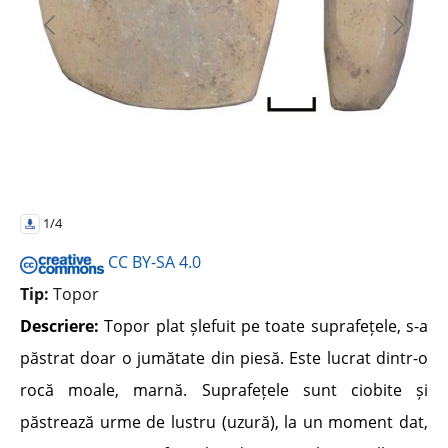
1/4
CC BY-SA 4.0
Tip:
Topor
Descriere:
Topor plat șlefuit pe toate suprafețele, s-a
păstrat doar o jumătate din piesă. Este lucrat dintr-o
rocă moale, marnă. Suprafețele sunt ciobite și
păstrează urme de lustru (uzură), la un moment dat,