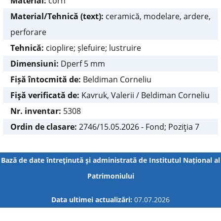
Material:
corn
Material/Tehnică (text):
ceramică, modelare, ardere,
perforare
Tehnică:
cioplire; șlefuire; lustruire
Dimensiuni:
Dperf 5 mm
Fișă întocmită de:
Beldiman Corneliu
Fişă verificată de:
Kavruk, Valerii / Beldiman Corneliu
Nr. inventar:
5308
Ordin de clasare:
2746/15.05.2026 - Fond; Poziţia 7
Bază de date întreţinută şi administrată de
Institutul Național al
Patrimoniului
Data ultimei actualizări:
07.07.2026