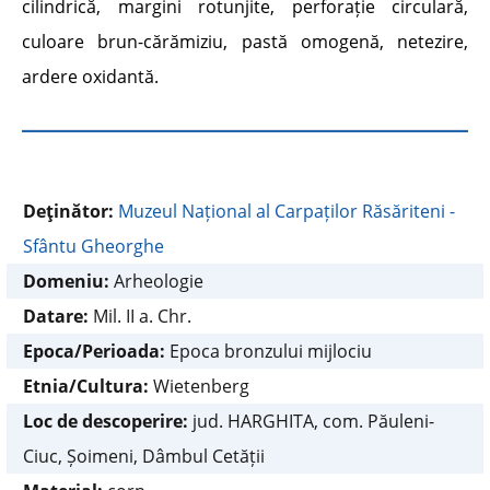
cilindrică, margini rotunjite, perforație circulară,
culoare brun-cărămiziu, pastă omogenă, netezire,
ardere oxidantă.
Deţinător:
Muzeul Național al Carpaților Răsăriteni -
Sfântu Gheorghe
Domeniu:
Arheologie
Datare:
Mil. II a. Chr.
Epoca/Perioada:
Epoca bronzului mijlociu
Etnia/Cultura:
Wietenberg
Loc de descoperire:
jud. HARGHITA, com. Păuleni-
Ciuc, Șoimeni, Dâmbul Cetății