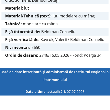
Ciuc, Șoimeni, Dâmbul Cetății
Material:
lut
Material/Tehnică (text):
lut; modelare cu mâna;
Tehnică:
modelare cu mâna
Fișă întocmită de:
Beldiman Corneliu
Fişă verificată de:
Kavruk, Valerii / Beldiman Corneliu
Nr. inventar:
8650
Ordin de clasare:
2746/15.05.2026 - Fond; Poziţia 34
Bază de date întreţinută şi administrată de
Institutul Național al
Patrimoniului
Data ultimei actualizări:
07.07.2026