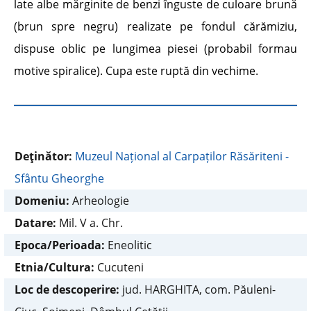
late albe mărginite de benzi înguste de culoare brună
(brun spre negru) realizate pe fondul cărămiziu,
dispuse oblic pe lungimea piesei (probabil formau
motive spiralice). Cupa este ruptă din vechime.
Deţinător:
Muzeul Național al Carpaților Răsăriteni -
Sfântu Gheorghe
Domeniu:
Arheologie
Datare:
Mil. V a. Chr.
Epoca/Perioada:
Eneolitic
Etnia/Cultura:
Cucuteni
Loc de descoperire:
jud. HARGHITA, com. Păuleni-