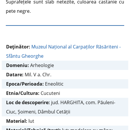
Suprafețele sunt slab netezite, culoarea castanie cu
pete negre.
Deţinător:
Muzeul Național al Carpaților Răsăriteni -
Sfântu Gheorghe
Domeniu:
Arheologie
Datare:
Mil. V a. Chr.
Epoca/Perioada:
Eneolitic
Etnia/Cultura:
Cucuteni
Loc de descoperire:
jud. HARGHITA, com. Păuleni-
Ciuc, Șoimeni, Dâmbul Cetății
Material:
lut