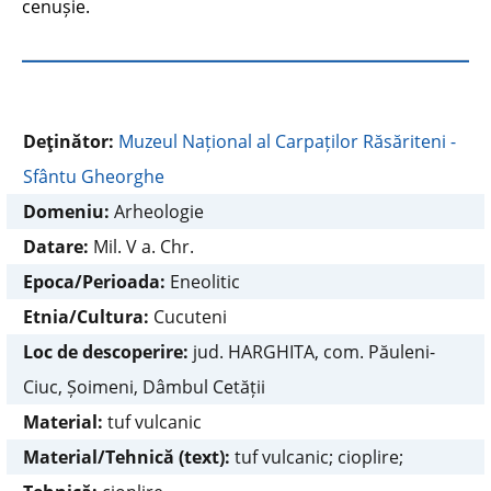
cenușie.
Deţinător:
Muzeul Național al Carpaților Răsăriteni -
Sfântu Gheorghe
Domeniu:
Arheologie
Datare:
Mil. V a. Chr.
Epoca/Perioada:
Eneolitic
Etnia/Cultura:
Cucuteni
Loc de descoperire:
jud. HARGHITA, com. Păuleni-
Ciuc, Șoimeni, Dâmbul Cetății
Material:
tuf vulcanic
Material/Tehnică (text):
tuf vulcanic; cioplire;