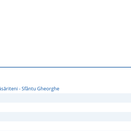
2/4
3/4
ăsăriteni - Sfântu Gheorghe