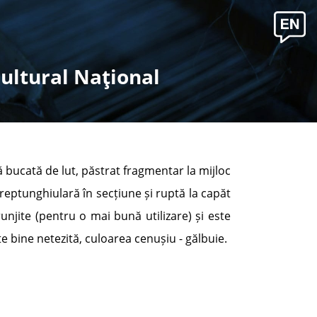
Cultural Naţional
ă bucată de lut, păstrat fragmentar la mijloc
reptunghiulară în secțiune și ruptă la capăt
njite (pentru o mai bună utilizare) și este
e bine netezită, culoarea cenușiu - gălbuie.