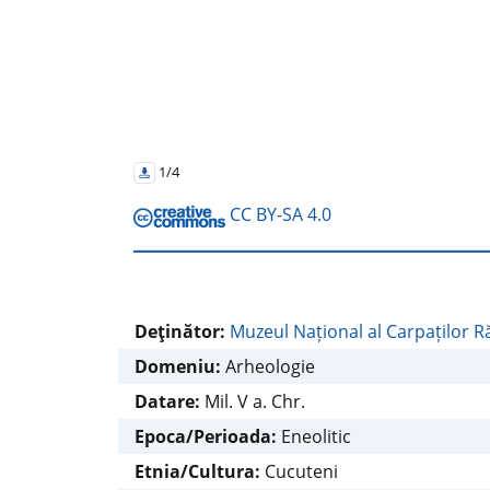
1/4
CC BY-SA 4.0
Deţinător:
Muzeul Național al Carpaților R
Domeniu:
Arheologie
Datare:
Mil. V a. Chr.
Epoca/Perioada:
Eneolitic
Etnia/Cultura:
Cucuteni