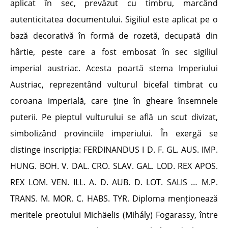
aplicat în sec, prevăzut cu timbru, marcând
autenticitatea documentului. Sigiliul este aplicat pe o
bază decorativă în formă de rozetă, decupată din
hârtie, peste care a fost embosat în sec sigiliul
imperial austriac. Acesta poartă stema Imperiului
Austriac, reprezentând vulturul bicefal timbrat cu
coroana imperială, care ține în gheare însemnele
puterii. Pe pieptul vulturului se află un scut divizat,
simbolizând provinciile imperiului. În exergă se
distinge inscripția: FERDINANDUS I D. F. GL. AUS. IMP.
HUNG. BOH. V. DAL. CRO. SLAV. GAL. LOD. REX APOS.
REX LOM. VEN. ILL. A. D. AUB. D. LOT. SALIS … M.P.
TRANS. M. MOR. C. HABS. TYR. Diploma menționează
meritele preotului Michäelis (Mihály) Fogarassy, între