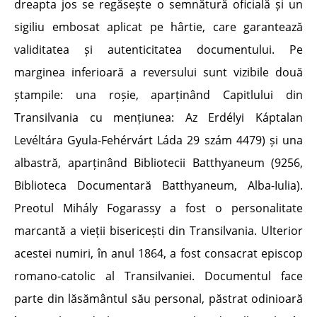
dreapta jos se regăsește o semnătură oficială și un
sigiliu embosat aplicat pe hârtie, care garantează
validitatea și autenticitatea documentului. Pe
marginea inferioară a reversului sunt vizibile două
ștampile: una roșie, aparținând Capitlului din
Transilvania cu mențiunea: Az Erdélyi Káptalan
Levéltára Gyula-Fehérvárt Láda 29 szám 4479) și una
albastră, aparținând Bibliotecii Batthyaneum (9256,
Biblioteca Documentară Batthyaneum, Alba-Iulia).
Preotul Mihály Fogarassy a fost o personalitate
marcantă a vieții bisericești din Transilvania. Ulterior
acestei numiri, în anul 1864, a fost consacrat episcop
romano-catolic al Transilvaniei. Documentul face
parte din lăsământul său personal, păstrat odinioară