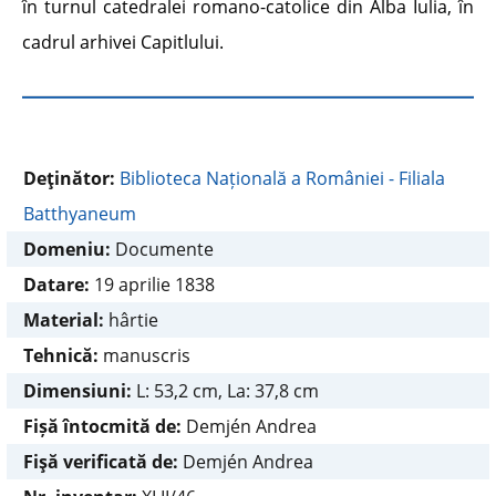
în turnul catedralei romano-catolice din Alba Iulia, în
cadrul arhivei Capitlului.
Deţinător:
Biblioteca Națională a României - Filiala
Batthyaneum
Domeniu:
Documente
Datare:
19 aprilie 1838
Material:
hârtie
Tehnică:
manuscris
Dimensiuni:
L: 53,2 cm, La: 37,8 cm
Fișă întocmită de:
Demjén Andrea
Fişă verificată de:
Demjén Andrea