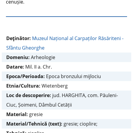
cenușie.
Deţinător:
Muzeul Național al Carpaților Răsăriteni -
Sfântu Gheorghe
Domeniu:
Arheologie
Datare:
Mil. II a. Chr.
Epoca/Perioada:
Epoca bronzului mijlociu
Etnia/Cultura:
Wietenberg
Loc de descoperire:
jud. HARGHITA, com. Păuleni-
Ciuc, Șoimeni, Dâmbul Cetății
Material:
gresie
Material/Tehnică (text):
gresie; cioplire;