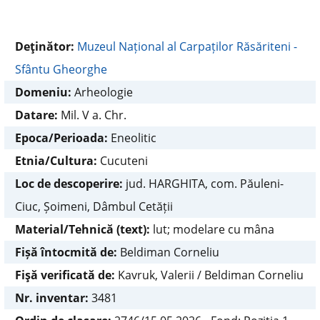
Deţinător:
Muzeul Național al Carpaților Răsăriteni -
Sfântu Gheorghe
Domeniu:
Arheologie
Datare:
Mil. V a. Chr.
Epoca/Perioada:
Eneolitic
Etnia/Cultura:
Cucuteni
Loc de descoperire:
jud. HARGHITA, com. Păuleni-
Ciuc, Șoimeni, Dâmbul Cetății
Material/Tehnică (text):
lut; modelare cu mâna
Fișă întocmită de:
Beldiman Corneliu
Fişă verificată de:
Kavruk, Valerii / Beldiman Corneliu
Nr. inventar:
3481