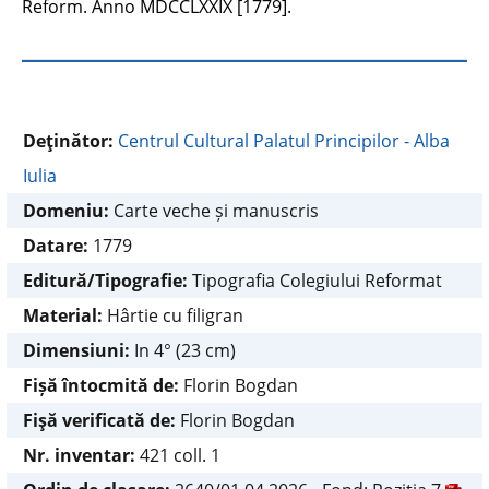
Reform. Anno MDCCLXXIX [1779].
Deţinător:
Centrul Cultural Palatul Principilor - Alba
Iulia
Domeniu:
Carte veche și manuscris
Datare:
1779
Editură/Tipografie:
Tipografia Colegiului Reformat
Material:
Hârtie cu filigran
Dimensiuni:
In 4° (23 cm)
Fișă întocmită de:
Florin Bogdan
Fişă verificată de:
Florin Bogdan
Nr. inventar:
421 coll. 1