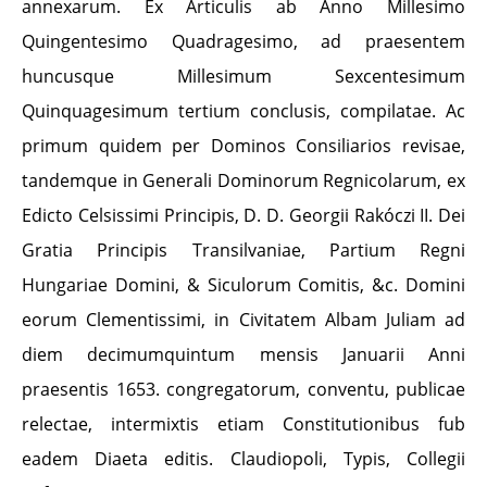
annexarum. Ex Articulis ab Anno Millesimo
Quingentesimo Quadragesimo, ad praesentem
huncusque Millesimum Sexcentesimum
Quinquagesimum tertium conclusis, compilatae. Ac
primum quidem per Dominos Consiliarios revisae,
tandemque in Generali Dominorum Regnicolarum, ex
Edicto Celsissimi Principis, D. D. Georgii Rakóczi II. Dei
Gratia Principis Transilvaniae, Partium Regni
Hungariae Domini, & Siculorum Comitis, &c. Domini
eorum Clementissimi, in Civitatem Albam Juliam ad
diem decimumquintum mensis Januarii Anni
praesentis 1653. congregatorum, conventu, publicae
relectae, intermixtis etiam Constitutionibus fub
eadem Diaeta editis. Claudiopoli, Typis, Collegii