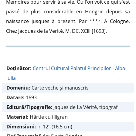
Memoires pour servir à sa vie. Où l'on voit ce qui s'est
passé de plus considerable en Hongrie dépuis sa
naissance jusques à present. Par ****. A Cologne,
Chez Jacques de la Verité. M. DC. XCIII [1693].
Deţinător:
Centrul Cultural Palatul Principilor - Alba
Iulia
Domeniu:
Carte veche și manuscris
Datare:
1693
Editură/Tipografie:
Jaques de La Vérité, tipograf
Material:
Hârtie cu filigran
Dimensiuni:
In 12° (16,5 cm)