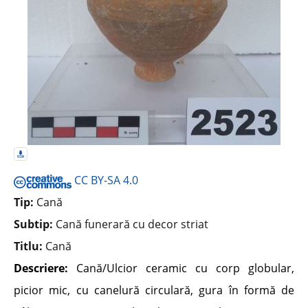
CC BY-SA 4.0
Tip:
Cană
Subtip:
Cană funerară cu decor striat
Titlu:
Cană
Descriere:
Cană/Ulcior ceramic cu corp globular,
picior mic, cu canelură circulară, gura în formă de