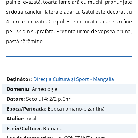
pâlnie, evazată, toarta lamelară cu muchii pronunțate
și două caneluri laterale adânci. Gâtul este decorat cu
4 cercuri incizate. Corpul este decorat cu caneluri fine
pe 1/2 din suprafață. Prezintă urme de vopsea brună,
pastă cărămizie.
Deţinător:
Direcția Cultură și Sport - Mangalia
Domeniu:
Arheologie
Datare:
Secolul 4; 2/2 p.Chr.
Epoca/Perioada:
Epoca romano-bizantină
Atelier:
local
Etnia/Cultura:
Romană