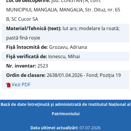
Loc de descoperire:
jud. CONSTANȚA, com.
MUNICIPIUL MANGALIA, MANGALIA, Str. Oituz, nr. 65
B, SC Cucor SA
Material/Tehnică (text):
lut ars; modelare la roată;
pastă fină roșie
Fișă întocmită de:
Grozavu, Adriana
Fişă verificată de:
Ionescu, Mihai
Nr. inventar:
2523
Ordin de clasare:
2638/01.04.2026 - Fond; Poziţia 19
Vezi PDF
Bază de date întreţinută şi administrată de
Institutul Național al
Patrimoniului
Data ultimei actualizări:
07.07.2026