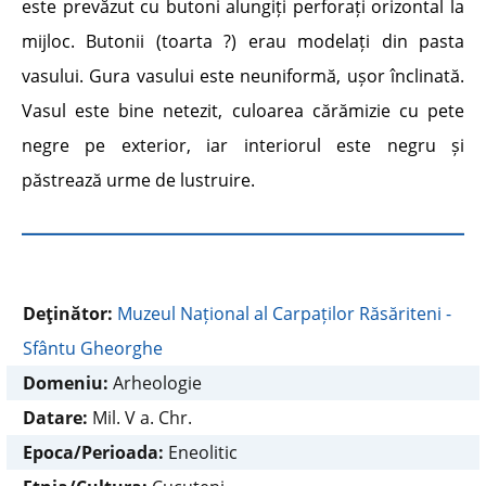
este prevăzut cu butoni alungiți perforați orizontal la
mijloc. Butonii (toarta ?) erau modelați din pasta
vasului. Gura vasului este neuniformă, ușor înclinată.
Vasul este bine netezit, culoarea cărămizie cu pete
negre pe exterior, iar interiorul este negru și
păstrează urme de lustruire.
Deţinător:
Muzeul Național al Carpaților Răsăriteni -
Sfântu Gheorghe
Domeniu:
Arheologie
Datare:
Mil. V a. Chr.
Epoca/Perioada:
Eneolitic