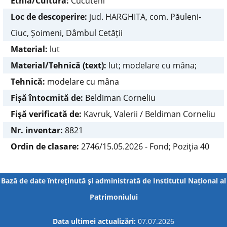
Etnia/Cultura:
Cucuteni
Loc de descoperire:
jud. HARGHITA, com. Păuleni-
Ciuc, Șoimeni, Dâmbul Cetății
Material:
lut
Material/Tehnică (text):
lut; modelare cu mâna;
Tehnică:
modelare cu mâna
Fișă întocmită de:
Beldiman Corneliu
Fişă verificată de:
Kavruk, Valerii / Beldiman Corneliu
Nr. inventar:
8821
Ordin de clasare:
2746/15.05.2026 - Fond; Poziţia 40
Bază de date întreţinută şi administrată de
Institutul Național al
Patrimoniului
Data ultimei actualizări:
07.07.2026