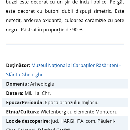
buzei este decorat cu un șir de incizii oblice. Pe gât
este decorat cu butoni dubli dispuși simetric. Este
netezit, arderea oxidantă, culoarea cărămizie cu pete
negre. Păstrat în proporție de 90 %.
Deţinător:
Muzeul Național al Carpaților Răsăriteni -
Sfântu Gheorghe
Domeniu:
Arheologie
Datare:
Mil. II a. Chr.
Epoca/Perioada:
Epoca bronzului mijlociu
Etnia/Cultura:
Wietenberg cu elemente Monteoru
Loc de descoperire:
jud. HARGHITA, com. Păuleni-