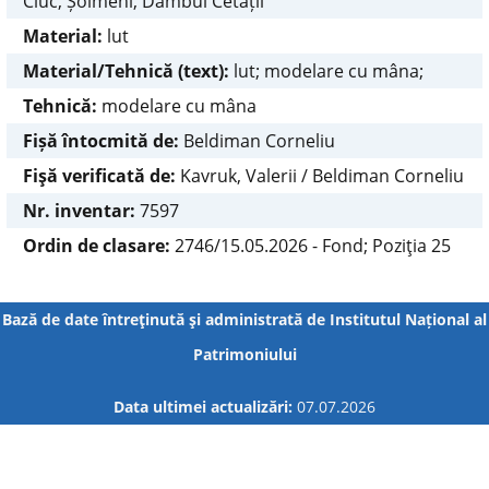
Ciuc, Șoimeni, Dâmbul Cetății
Material:
lut
Material/Tehnică (text):
lut; modelare cu mâna;
Tehnică:
modelare cu mâna
Fișă întocmită de:
Beldiman Corneliu
Fişă verificată de:
Kavruk, Valerii / Beldiman Corneliu
Nr. inventar:
7597
Ordin de clasare:
2746/15.05.2026 - Fond; Poziţia 25
Bază de date întreţinută şi administrată de
Institutul Național al
Patrimoniului
Data ultimei actualizări:
07.07.2026