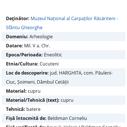
Deţinător:
Muzeul Național al Carpaților Răsăriteni -
Sfântu Gheorghe
Domeniu:
Arheologie
Datare:
Mil. V a. Chr.
Epoca/Perioada:
Eneolitic
Etnia/Cultura:
Cucuteni
Loc de descoperire:
jud. HARGHITA, com. Păuleni-
Ciuc, Șoimeni, Dâmbul Cetății
Material:
cupru
Material/Tehnică (text):
cupru
Tehnică:
batere
Fișă întocmită de:
Beldiman Corneliu